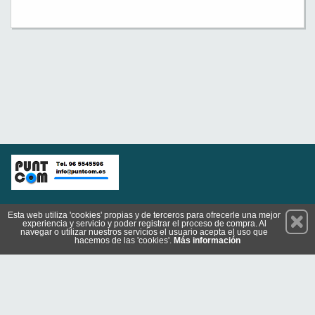
Permanece atento a nuestras novedades y promociones
Esta web utiliza 'cookies' propias y de terceros para ofrecerle una mejor
experiencia y servicio y poder registrar el proceso de compra. Al
Suscríbete
navegar o utilizar nuestros servicios el usuario acepta el uso que
hacemos de las 'cookies'.
Más información
Conócenos
Privacidad
Cómo llegar
Condiciones de Uso