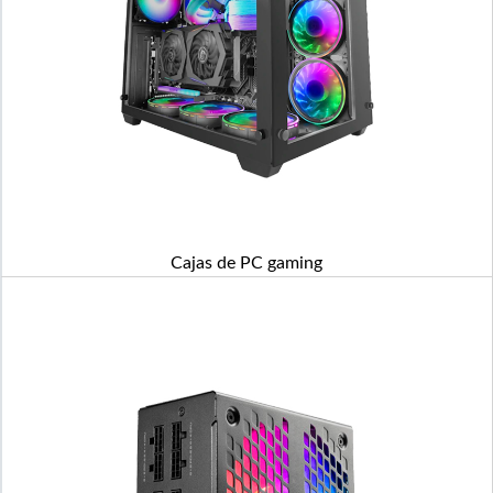
Cajas de PC gaming