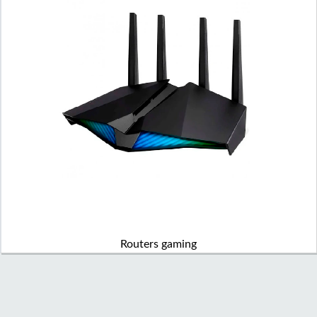
Routers gaming