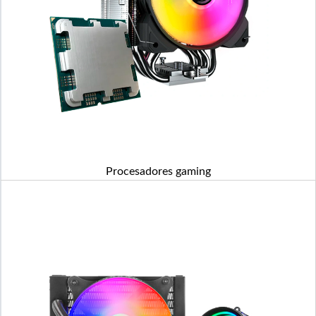
Procesadores gaming