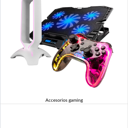
Accesorios gaming