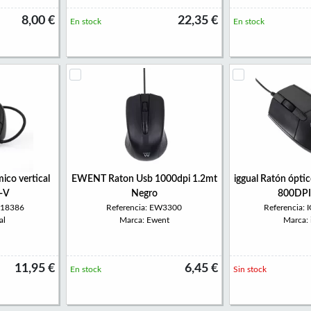
8,00 €
22,35 €
En stock
En stock
ico vertical
EWENT Raton Usb 1000dpi 1.2mt
iggual Ratón ópt
-V
Negro
800DPI
318386
Referencia: EW3300
Referencia:
al
Marca: Ewent
Marca: 
11,95 €
6,45 €
En stock
Sin stock