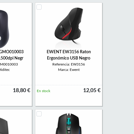
n GMO010003
EWENT EW3156 Raton
3.500dpi Negr
Ergonómico USB Negro
 GM0010003
Referencia: EW3156
iditec
Marca: Ewent
18,80 €
12,05 €
En stock