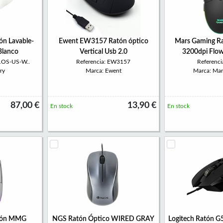
ón Lavable-
Ewent EW3157 Ratón óptico
Mars Gaming R
Blanco
Vertical Usb 2.0
3200dpi Flow,
1OS-US-W..
Referencia: EW3157
Referenc
ry
Marca: Ewent
Marca: Ma
87,00 €
13,90 €
En stock
En stock
tón MMG
NGS Ratón Óptico WIRED GRAY
Logitech Ratón G