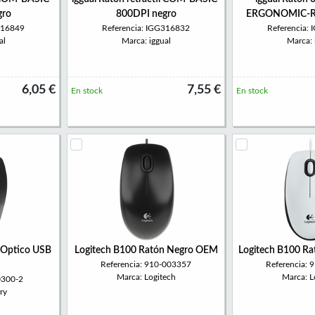
gro
800DPI negro
ERGONOMIC-RL
316849
Referencia: IGG316832
Referencia:
al
Marca: iggual
Marca: 
6,05 €
7,55 €
En stock
En stock
 Optico USB
Logitech B100 Ratón Negro OEM
Logitech B100 R
Referencia: 910-003357
Referencia:
Marca: Logitech
Marca: L
0300-2
ry