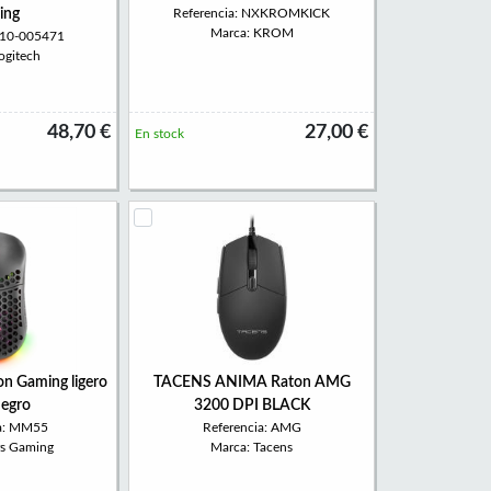
ing
Referencia: NXKROMKICK
Marca: KROM
 910-005471
ogitech
48,70 €
27,00 €
En stock
n Gaming ligero
TACENS ANIMA Raton AMG
egro
3200 DPI BLACK
ia: MM55
Referencia: AMG
rs Gaming
Marca: Tacens