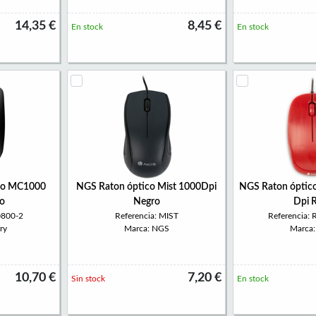
14,35 €
8,45 €
En stock
En stock
ico MC1000
NGS Raton óptico Mist 1000Dpi
NGS Raton óptic
o
Negro
Dpi 
0800-2
Referencia: MIST
Referencia
ry
Marca: NGS
Marca
10,70 €
7,20 €
Sin stock
En stock