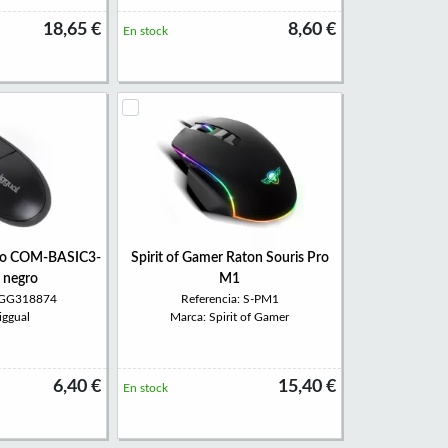
18,65 €
8,60 €
En stock
ico COM-BASIC3-
Spirit of Gamer Raton Souris Pro
 negro
M1
 IGG318874
Referencia: S-PM1
iggual
Marca: Spirit of Gamer
6,40 €
15,40 €
En stock