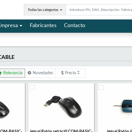
Todas las categorías
Empresa
Fabricantes
Contacto
CABLE
Relevancia
Novedades
Precio
 COM-BASIC-
iggual Ratón retráctil COM-BASIC-
iggual Ratón