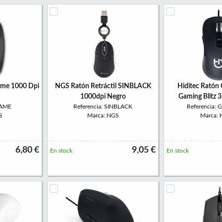
ame 1000 Dpi
NGS Ratón Retráctil SINBLACK
Hiditec Rató
1000dpi Negro
Gaming Blitz 
LAME
Referencia: SINBLACK
Referencia:
S
Marca: NGS
Marca: H
6,80 €
9,05 €
En stock
En stock