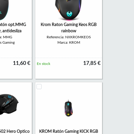
atón opt.MMG
Krom Raton Gaming Keos RGB
 antidesliza
rainbow
ia: MMG
Referencia: NXKROMKEOS
rs Gaming
Marca: KROM
11,60 €
17,85 €
En stock
502 Hero Optico
KROM Ratón Gaming KICK RGB