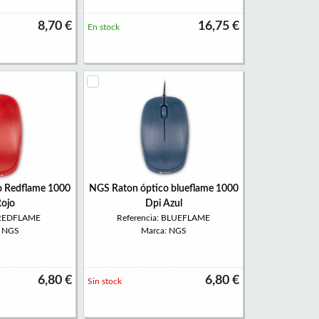
8,70 €
16,75 €
En stock
o Redflame 1000
NGS Raton óptico blueflame 1000
Rojo
Dpi Azul
: REDFLAME
Referencia: BLUEFLAME
: NGS
Marca: NGS
6,80 €
6,80 €
Sin stock