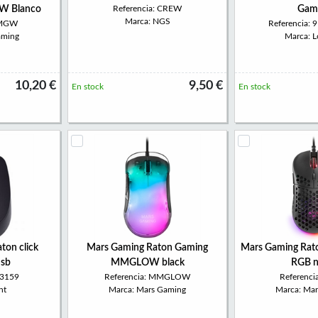
W Blanco
Referencia: CREW
Gam
Marca: NGS
MMGW
Referencia:
aming
Marca: L
10,20 €
9,50 €
En stock
En stock
on click
Mars Gaming Raton Gaming
Mars Gaming Rato
usb
MMGLOW black
RGB n
W3159
Referencia: MMGLOW
Referenc
nt
Marca: Mars Gaming
Marca: Ma