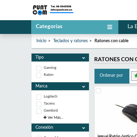
Categorías
La 
Inicio
Teclados y ratones
Ratones con cable
Tipo
RATONES CON 
Gaming
Ratón
Ordenar por
Marca
Logitech
Tacens
Gembird
Ver Más...
Conexión
iggual Ratón óptico