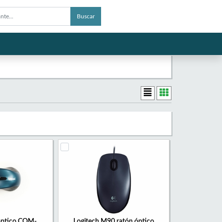
Buscar
 óptico COM-
Logitech M90 ratón óptico