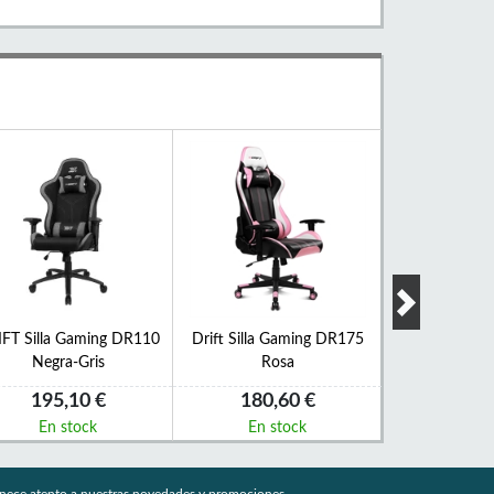
FT Silla Gaming DR110
Drift Silla Gaming DR175
DRIFT Silla 
Negra-Gris
Rosa
PRO Gris
195,10 €
180,60 €
173,
En stock
En stock
En s