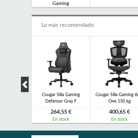
Gaming
Lo más recomendado
ndo Juego PC
Cougar Silla Gaming
Cougar Silla Gaming A
30 USB
Defensor Gray F
One 150 kg
,60 €
264,55 €
400,65 €
 stock
En stock
En stock