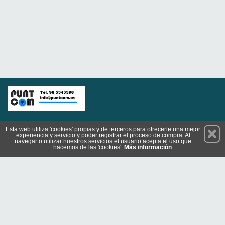
Permanece atento a nuestras novedades y promociones
Esta web utiliza 'cookies' propias y de terceros para ofrecerle una mejor
experiencia y servicio y poder registrar el proceso de compra. Al
Suscríbete
navegar o utilizar nuestros servicios el usuario acepta el uso que
hacemos de las 'cookies'.
Más información
Conócenos
Privacidad
Cómo llegar
Condiciones de Uso
Cookies
© 2026 Copyright:
tienda.puntcom.es